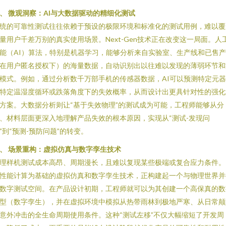
、 微观洞察：AI与大数据驱动的精细化测试
统的可靠性测试往往依赖于预设的极限环境和标准化的测试用例，难以覆
量用户千差万别的真实使用场景。Next-Gen技术正在改变这一局面。人
能（AI）算法，特别是机器学习，能够分析来自实验室、生产线和已售
在用户匿名授权下）的海量数据，自动识别出以往难以发现的薄弱环节和
模式。例如，通过分析数千万部手机的传感器数据，AI可以预测特定元
特定温湿度循环或跌落角度下的失效概率，从而设计出更具针对性的强化
方案。大数据分析则让“基于失效物理”的测试成为可能，工程师能够从分
、材料层面更深入地理解产品失效的根本原因，实现从“测试-发现问
”到“预测-预防问题”的转变。
、 场景重构：虚拟仿真与数字孪生技术
理样机测试成本高昂、周期漫长，且难以复现某些极端或复合应力条件。
性能计算为基础的虚拟仿真和数字孪生技术，正构建起一个与物理世界并
数字测试空间。在产品设计初期，工程师就可以为其创建一个高保真的数
型（数字孪生），并在虚拟环境中模拟从热带雨林到极地严寒、从日常颠
意外冲击的全生命周期使用条件。这种“测试左移”不仅大幅缩短了开发周