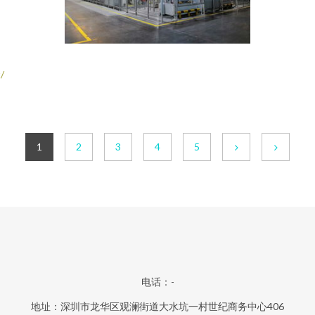
/
1
2
3
4
5
电话：-
地址：深圳市龙华区观澜街道大水坑一村世纪商务中心406